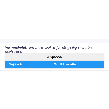
Vi använder cookies för att förbättra din
upplevelse på vår webbplats och för att visa dig
personligt anpassade annonser. Genom att
klicka på ”Jag godkänner” godkänner du vår
OK
användning av cookies. Du kan läsa mer om hur
vi använder cookies och hur du kan hantera
dem genom att klicka på ”Läs mer”.
Om Oss
Matkasse-listan.se jämför och testar matkassar i