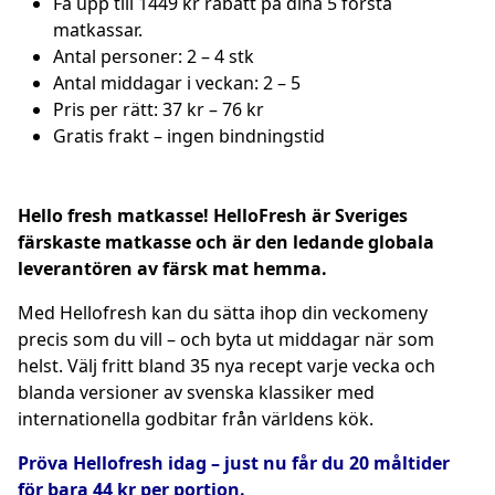
Få upp till 1449 kr rabatt på dina 5 första
matkassar.
Antal personer: 2 – 4 stk
Antal middagar i veckan: 2 – 5
Pris per rätt: 37 kr – 76 kr
Gratis frakt – ingen bindningstid
Hello fresh matkasse! HelloFresh är Sveriges
färskaste matkasse och är den ledande globala
leverantören av färsk mat hemma.
Med Hellofresh kan du sätta ihop din veckomeny
precis som du vill – och byta ut middagar när som
helst. Välj fritt bland 35 nya recept varje vecka och
blanda versioner av svenska klassiker med
internationella godbitar från världens kök.
Pröva Hellofresh idag – just nu får du 20 måltider
för bara 44 kr per portion.