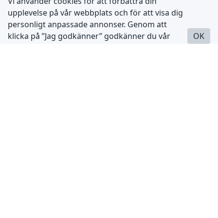
Vi använder cookies för att förbättra din
upplevelse på vår webbplats och för att visa dig
personligt anpassade annonser. Genom att
klicka på ”Jag godkänner” godkänner du vår
OK
användning av cookies. Du kan läsa mer om hur
vi använder cookies och hur du kan hantera
dem genom att klicka på ”Läs mer”.